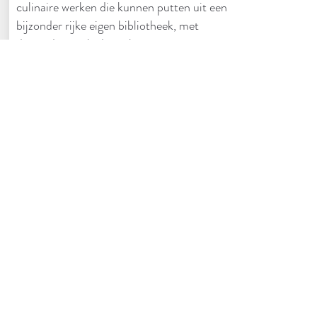
culinaire werken die kunnen putten uit een
bijzonder rijke eigen bibliotheek, met
duizenden titels die zich situeren tussen
het einde van de 19de eeuw en nu. Niet
zomaar “eten” natuurlijk maar ook de
context ervan. Dit bewijst eens te meer
onze laatste publicatie: “De
Oorlogskeuken. Vrouwen aan het
thuisfront”, waarin (eindelijk) hommage
gebracht wordt aan de moeders die hun
gezin door de moeilijke oorlogsjaren
loodsten.