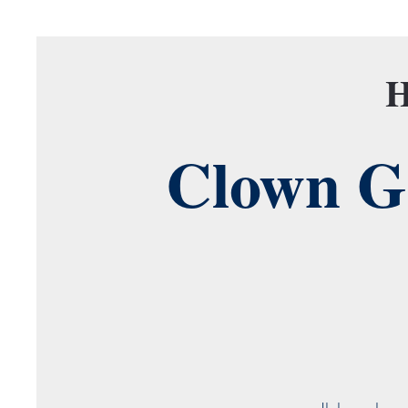
H
Clown G