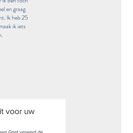
r ik ben toch
el en graag
cht. Ik heb 25
maak ik iets
n.
eit voor uw
lown Griet verwent de