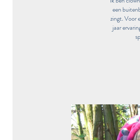
Ik ben clown
een buiten
zingt. Voor e
jaar ervarin
s