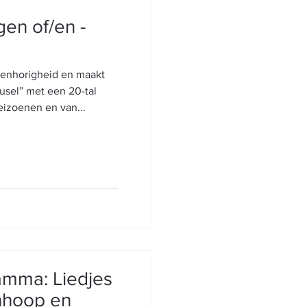
en of/en -
menhorigheid en maakt
ousel” met een 20-tal
seizoenen en van...
amma: Liedjes
nhoop en