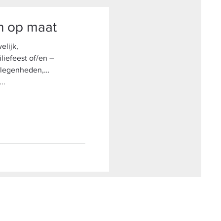
en op maat
elijk,
liefeest of/en –
gelegenheden,…
..