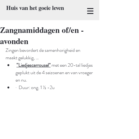
Huis van het goeie leven
Zangnamiddagen of/en -
avonden
Zingen bevordert de samenhorigheid en 
maakt gelukkig, …
“Liedjescarrousel”
 met een 20-tal liedjes 
geplukt uit de 4 seizoenen en van vroeger 
en nu.
·  Duur: ong. 
1 ½
 -2u