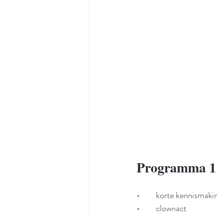
Programma 1
•	korte kennismaki
•	clownact