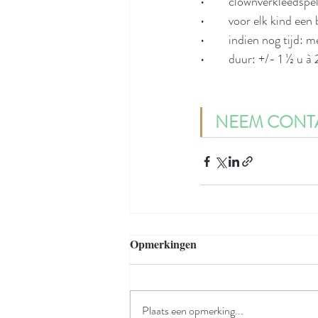
•	clownverkleedspel
•	voor elk kind een
•	indien nog tijd
•	duur: +/- 1 ½ u à
NEEM CONTA
Opmerkingen
Plaats een opmerking...