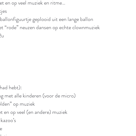
met en op veel muziek en ritme…
cjes
n ballonfiguurtje geplooid uit een lange ballon 
: met “rode” neuzen dansen op echte clownmuziek  
 2u
ehad hebt):
ng met alle kinderen (voor de micro)
eelden” op muziek
et en op veel (en andere) muziek
t kazoo’s
je