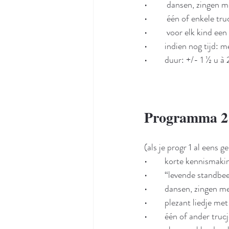
•	 dansen, zingen 
•	 één of enkele tru
•	 voor elk kind ee
•	indien nog tijd
•	duur: +/- 1 ½ u à
Programma 2
(als je progr 1 al eens g
•	korte kennismaki
•	“levende standb
•	dansen, zingen m
•	plezant liedje me
•	één of ander truc