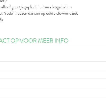
letje
 ballonfiguurtje geplooid uit een lange ballon
: met “rode” neuzen dansen op echte clownmuziek
 2u
CT OP VOOR MEER INFO