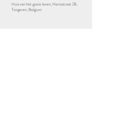
Huis van het goeie leven, Henisstraat 28,
Tongeren, Belgium
Schrijf je in voor onze
nieuwsbrief
Schrijf je in