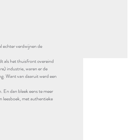
al echter verdwijnen de 
t als het thuisfront overeind 
re) industrie, waren er de 
ing. Want van daaruit werd een 
n. En dan bleek eens te meer 
en leesboek, met authentieke 