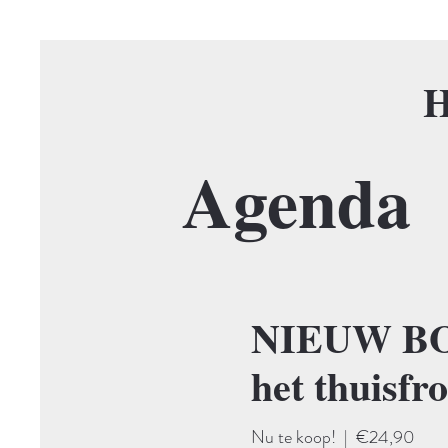
H
Agenda
NIEUW BOE
het thuisfr
Nu te koop!
  |  
€24,90