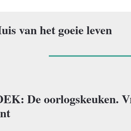
uis van het goeie leven
K: De oorlogskeuken. V
ont