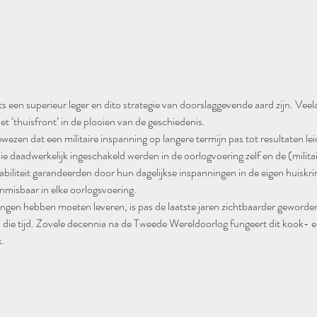
s een superieur leger en dito strategie van doorslaggevende aard zijn. Veel
 ‘thuisfront’ in de plooien van de geschiedenis.
zen dat een militaire inspanning op langere termijn pas tot resultaten leid
die daadwerkelijk ingeschakeld werden in de oorlogvoering zelf en de (militai
abiliteit garandeerden door hun dagelijkse inspanningen in de eigen huiskr
misbaar in elke oorlogsvoering.
ngen hebben moeten leveren, is pas de laatste jaren zichtbaarder geworde
al die tijd. Zovele decennia na de Tweede Wereldoorlog fungeert dit kook- 
k.