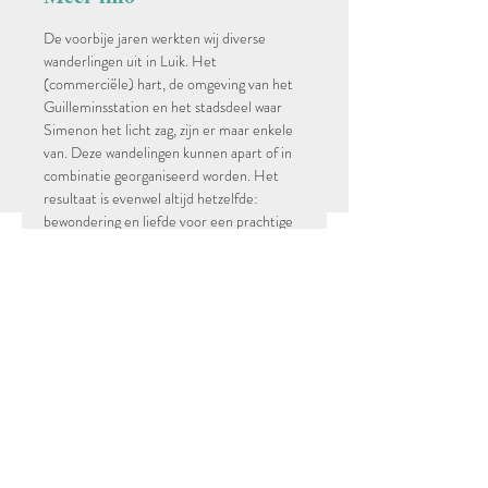
De voorbije jaren werkten wij diverse 
wanderlingen uit in Luik. Het 
(commerciële) hart, de omgeving van het 
Guilleminsstation en het stadsdeel waar 
Simenon het licht zag, zijn er maar enkele 
van. Deze wandelingen kunnen apart of in 
combinatie georganiseerd worden. Het 
resultaat is evenwel altijd hetzelfde: 
bewondering en liefde voor een prachtige 
historisch heel rijke stad!
Register Now
Schrijf je in voor onze
nieuwsbrief